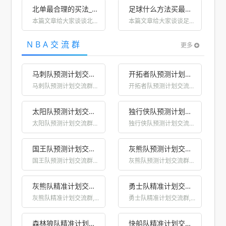
北单最合理的买法_北单怎么买才能中 计划群 zckangmao.com
足球什么方法买最准_足球什么方法买最准确 计划群 zckangmao.com
本篇文章给大家谈谈北单...
本篇文章给大家谈谈足球...
NBA交流群
更多
马刺队预测计划交流群，欢迎新人加入
开拓者队预测计划交流群，欢迎新人加入
马刺队预测计划交流群，...
开拓者队预测计划交流群...
太阳队预测计划交流群，欢迎新人加入
独行侠队预测计划交流群，欢迎新人加入
太阳队预测计划交流群，...
独行侠队预测计划交流群...
国王队预测计划交流群，欢迎新人加入
灰熊队预测计划交流群，欢迎新人加入
国王队预测计划交流群，...
灰熊队预测计划交流群，...
灰熊队精准计划交流群,体育包赔计划群,欢迎NBA球迷加入(同行勿扰)
勇士队精准计划交流群,体育包赔计划群,欢迎NBA球迷加入(同行勿扰)
灰熊队精准计划交流群,...
勇士队精准计划交流群,...
森林狼队精准计划交流群,体育包赔计划群,欢迎NBA球迷加入(同行勿扰)
快船队精准计划交流群,体育包赔计划群,欢迎NBA球迷加入(同行勿扰)