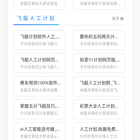
本篇文章给大家谈谈佳博...
本篇文章给大家谈谈第一...
飞艇人工计划
更多
飞艇计划软件人工_飞艇计划人工在线官网下载 计划群 zckangmao.com
要命的五码两天计划_2021年3d最要命五码两天计划 计划群 zckangmao.com
今天给各位分享飞艇计划...
今天给各位分享要命的五...
飞艇人工计划网页版计划_飞艇5码2期全天计划 计划群 zckangmao.com
如意51计划网页版_掌彩计划免费版 计划群 zckangmao.com
今天给各位分享飞艇人工...
今天给各位分享如意51...
赛车预测100%软件_赛车大数据预测软件 计划群 zckangmao.com
飞艇人工计划群_飞艇计划人工在线官网下载 计划群 zckangmao.com
本篇文章给大家谈谈赛车...
本篇文章给大家谈谈飞艇...
掌握五分飞艇技巧,提升游戏获胜概率_五分飞艇混选打法 计划群 zckangmao.com
彩票大全人工计划网站_彩票计划网站在线浏览 计划群 zckangmao.com
今天给各位分享掌握五分...
本篇文章给大家谈谈彩票...
ai人工智能选号器_ai人工智能选号器大乐透 计划群 zckangmao.com
人工计划,助赢免费计划网页_在线人工计划网 计划群 zckangmao.com
本篇文章给大家谈谈ai...
今天给各位分享人工计划...