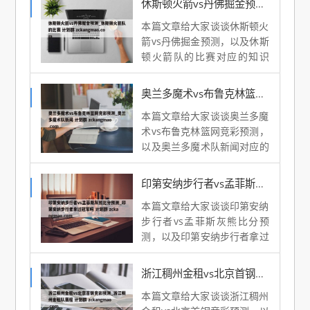
休斯顿火箭vs丹佛掘金预测_休斯顿火箭队的比赛 计划群 zckangmao.com
本篇文章给大家谈谈休斯顿火
箭vs丹佛掘金预测，以及休斯
顿火箭队的比赛对应的知识
点，希望对各位有所帮助，不
要忘了收藏本站喔。本文目录
奥兰多魔术vs布鲁克林篮网竞彩预测_奥兰多魔术队新闻 计划群 zckangmao.com
一览：1、求厉害的专家预测
本篇文章给大家谈谈奥兰多魔
今年NBA季后赛的对阵表。要
术vs布鲁克林篮网竞彩预测，
先预侧,比分。西部现在不
以及奥兰多魔术队新闻对应的
太......
知识点，希望对各位有所帮
助，不要忘了收藏本站喔。本
印第安纳步行者vs孟菲斯灰熊比分预测_印第安纳步行者拿过冠军吗 计划群 zckangmao.com
文目录一览：1、NBA公布第
本篇文章给大家谈谈印第安纳
一、二轮选秀完整顺序及前四
步行者vs孟菲斯灰熊比分预
顺位概率!雷火刺网大赢家_百
测，以及印第安纳步行者拿过
度知......
冠军吗对应的知识点，希望对
各位有所帮助，不要忘了收藏
浙江稠州金租vs北京首钢竞彩预测_浙江稠州金租队赛程 计划群 zckangmao.com
本站喔。本文目录一览：1、
本篇文章给大家谈谈浙江稠州
求2004-2005赛季NBA东西部