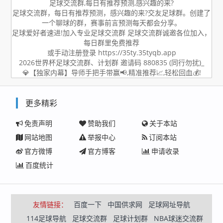
足球交流群,每日有推荐预测,感兴趣的来?
足球交流群，每日有推荐预测，感兴趣的来?交友足球群。创建了
一个聊球的群，赛事前言预测每天都会分享。
足球爱好者速进!加入专业足球交流群 足球交流群诚邀各位加入，
每日群里免费推荐
或手动注册登录 https://35ty.35tyqb.app
2026世界杯足球交流群、计划群 邀请码 880835 (同行勿扰)_
💎【独家内幕】导师手把手带赢📢,精准推荐📈,轻松回血💰!
更多精彩
免责声明
赞助我们
关于本站
网站地图
举报中心
订阅本站
官方微博
官方博客
申请收录
百度统计
友情链接：
百度一下
中国供求网
足球网址导航
114足球导航
足球交流群
足球计划群
NBA球迷交流群